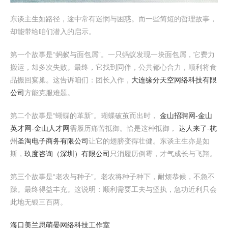
东谈主生如路径，途中常有迷惘与困惑。而一些简短的哲理故事，
却能带给咱们潜入的启示。
第一个故事是“蚂蚁与面包屑”。一只蚂蚁发现一块面包屑，它费力
搬运，却多次失败。最终，它找到同伴，公共都心合力，顺利将食
品搬回窠巢。这告诉咱们：团长入作，
大连缘分天空网络科技有限
公司
方能克服难题。
第二个故事是“蝴蝶的革新”。蝴蝶破茧而出时，
金山招聘网-金山
英才网-金山人才网
需履历痛苦抵御。恰是这种抵御，
达人来了-杭
州圣淘电子商务有限公司
让它的翅膀变得壮健。东谈主生亦是如
斯，
玖度咨询（深圳）有限公司
只消履历倒霉，才气成长与飞翔。
第三个故事是“老农与种子”。老农将种子种下，耐烦恭候，不急不
躁。最终得益丰充。这说明：顺利需要工夫与坚执，急功近利只会
此地无银三百两。
海口美兰思萌晏网络科技工作室