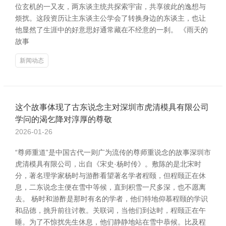
位玄机的一又友，两东谈主统共探索宇宙，共享彼此的逸想与
烦扰。这段资历让主东谈主公学会了转换身边的东谈主，也让
他显然了生涯中的好意思好通常藏在不经意的一刹。 《雨天的
故事
新闻动态
这个故事体现了古东说念主对深圳市虎清模具有限公司
学问的渴乞降对淳厚的尊敬
2026-01-26
“尊师重道”是中国古代一则广为流传的尊师重说念的故事深圳市
虎清模具有限公司，出自《宋史·杨时传》。敷陈的是北宋时
分，著名理学家杨时与游酢看望著名学者程颐，但程颐正在休
息，二东说念主便在雪中等候，直到积雪一尺多深，也不愿离
去。 杨时和游酢是那时有名的学者，他们特地仰慕程颐的学识
和品德，挑升前往讨教。关联词，当他们到达时，程颐正在午
睡。为了不惊扰先生休息，他们静静地站在雪中恭候。比及程