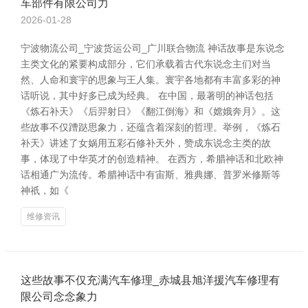
车部件有限公司力
2026-01-28
宁波物流公司_宁波货运公司_广川联合物流 神话故事是东说念
主类文化的紧要构成部分，它们承载着古代东说念主们对当
然、人命和寰宇的思象与王人集。寰宇各地都有丰富多彩的神
话听说，其中好多已成为经典。 在中国，最著明的神话包括
《炼石补天》《后羿射日》《翻江倒海》和《嫦娥奔月》。这
些故事不仅蹧跶思象力，还蕴含着深刻的哲理。举例，《炼石
补天》讲述了女娲用五彩石修补天外，赞成东说念主类的故
事，体现了中华英才的创造精神。 在西方，希腊神话和北欧神
话相通广为流传。希腊神话中有宙斯、雅典娜、普罗米修斯等
神祇，如《
维修资讯
这些故事不仅充满汽车修理_赤城县旭洋援汽车修理有
限公司念念象力