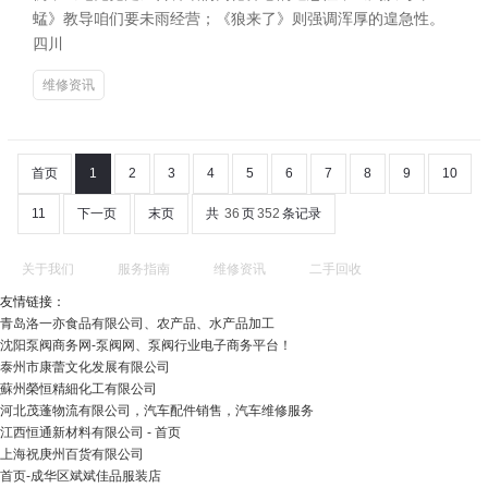
蜢》教导咱们要未雨经营；《狼来了》则强调浑厚的遑急性。
四川
维修资讯
首页
1
2
3
4
5
6
7
8
9
10
11
下一页
末页
共
36
页
352
条记录
关于我们
服务指南
维修资讯
二手回收
友情链接：
青岛洛一亦食品有限公司、农产品、水产品加工
沈阳泵阀商务网-泵阀网、泵阀行业电子商务平台！
泰州市康蕾文化发展有限公司
蘇州榮恒精細化工有限公司
河北茂蓬物流有限公司，汽车配件销售，汽车维修服务
江西恒通新材料有限公司 - 首页
上海祝庚州百货有限公司
首页-成华区斌斌佳品服装店