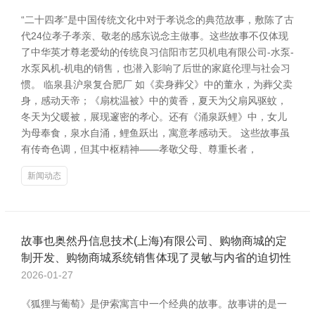
“二十四孝”是中国传统文化中对于孝说念的典范故事，敷陈了古
代24位孝子孝亲、敬老的感东说念主做事。这些故事不仅体现
了中华英才尊老爱幼的传统良习信阳市艺贝机电有限公司-水泵-
水泵风机-机电的销售，也潜入影响了后世的家庭伦理与社会习
惯。 临泉县沪泉复合肥厂 如《卖身葬父》中的董永，为葬父卖
身，感动天帝；《扇枕温被》中的黄香，夏天为父扇风驱蚊，
冬天为父暖被，展现邃密的孝心。还有《涌泉跃鲤》中，女儿
为母奉食，泉水自涌，鲤鱼跃出，寓意孝感动天。 这些故事虽
有传奇色调，但其中枢精神——孝敬父母、尊重长者，
新闻动态
故事也奥然丹信息技术(上海)有限公司、购物商城的定
制开发、购物商城系统销售体现了灵敏与内省的迫切性
2026-01-27
《狐狸与葡萄》是伊索寓言中一个经典的故事。故事讲的是一