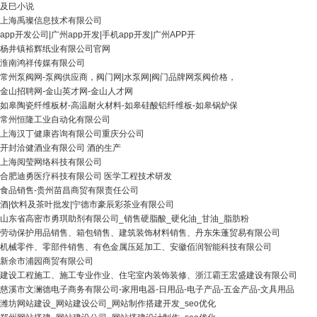
及巳小说
上海禹璨信息技术有限公司
app开发公司|广州app开发|手机app开发|广州APP开
杨井镇裕辉纸业有限公司官网
淮南鸿祥传媒有限公司
常州泵阀网-泵阀供应商，阀门网|水泵网|阀门品牌网泵阀价格，
金山招聘网-金山英才网-金山人才网
如皋陶瓷纤维板材-高温耐火材料-如皋硅酸铝纤维板-如皋锅炉保
常州恒隆工业自动化有限公司
上海汉丁健康咨询有限公司重庆分公司
开封洽健酒业有限公司 酒的生产
上海阅莹网络科技有限公司
合肥迪勇医疗科技有限公司 医学工程技术研发
食品销售-贵州苗昌商贸有限责任公司
酒|饮料及茶叶批发|宁德市豪辰彩茶业有限公司
山东省高密市勇琪助剂有限公司_销售硬脂酸_硬化油_甘油_脂肪粉
劳动保护用品销售、箱包销售、建筑装饰材料销售、丹东朱蓬贸易有限公司
机械零件、零部件销售、有色金属压延加工、安徽佰润智能科技有限公司
新余市浦园商贸有限公司
建设工程施工、施工专业作业、住宅室内装饰装修、浙江霸王宏盛建设有限公司
慈溪市文澜德电子商务有限公司-家用电器-日用品-电子产品-五金产品-文具用品
潍坊网站建设_网站建设公司_网站制作搭建开发_seo优化