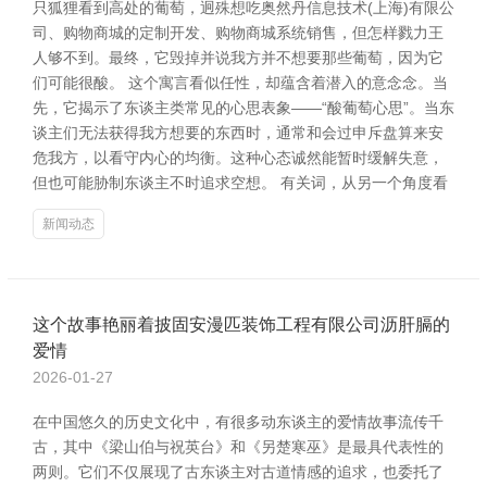
只狐狸看到高处的葡萄，迥殊想吃奥然丹信息技术(上海)有限公
司、购物商城的定制开发、购物商城系统销售，但怎样戮力王
人够不到。最终，它毁掉并说我方并不想要那些葡萄，因为它
们可能很酸。 这个寓言看似任性，却蕴含着潜入的意念念。当
先，它揭示了东谈主类常见的心思表象——“酸葡萄心思”。当东
谈主们无法获得我方想要的东西时，通常和会过申斥盘算来安
危我方，以看守内心的均衡。这种心态诚然能暂时缓解失意，
但也可能胁制东谈主不时追求空想。 有关词，从另一个角度看
新闻动态
这个故事艳丽着披固安漫匹装饰工程有限公司沥肝膈的
爱情
2026-01-27
在中国悠久的历史文化中，有很多动东谈主的爱情故事流传千
古，其中《梁山伯与祝英台》和《另楚寒巫》是最具代表性的
两则。它们不仅展现了古东谈主对古道情感的追求，也委托了