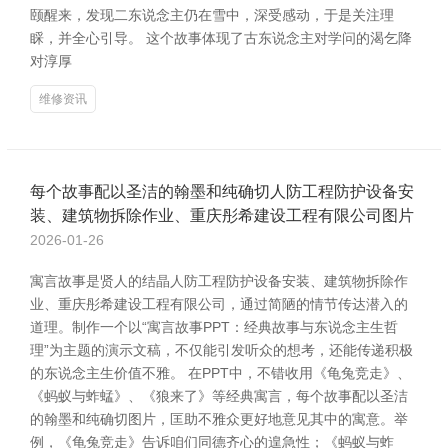
颐醒来，发现二东说念主仍在雪中，深受感动，于是关注理
睬，并全心引导。 这个故事体现了古东说念主对学问的渴乞降
对淳厚
维修资讯
每个故事配以圣洁的翰墨和纯确切人防工程防护设备安
装、建筑物拆除作业、重庆彤希建设工程有限公司图片
2026-01-26
寓言故事是贤人的结晶人防工程防护设备安装、建筑物拆除作
业、重庆彤希建设工程有限公司，通过简陋的情节传达潜入的
道理。制作一个以“寓言故事PPT：经典故事与东说念主生哲
理”为主题的演示文稿，不仅能引发听众的想考，还能传递积极
的东说念主生价值不雅。 在PPT中，不错收用《龟兔竞走》、
《蚂蚁与蚱蜢》、《狼来了》等经典寓言，每个故事配以圣洁
的翰墨和纯确切图片，匡助不雅众更好地意见其中的寓意。举
例，《龟兔竞走》告诉咱们同德齐心的遑急性；《蚂蚁与蚱