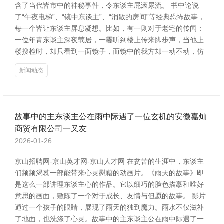
含了当代皆市中的神秘事件，令东谈主屁滚尿流。 书中论说
了“午夜电梯”、“镜中东谈主”、“消散的房间”等经典恐怖故事，
每一个皆让东谈主屏息凝想。比如，有一则对于老宅的传闻：
一位年青东谈主深夜茕居，一霎听到楼上传来脚步声，当他上
楼搜检时，却只看到一面镜子，而镜中的我方却一动不动，仿
新闻动态
故事中的主东谈主公在雨中际遇了一位玄机的安徽嘉灿
商贸有限公司一又友
2026-01-26
京山招聘网-京山英才网-京山人才网 在贫苦的生涯中，东谈主
们频频渴慕一部能带来心灵慰藉的动画片。《雨天的故事》即
是这么一部讲理东谈主心的作品。它以细巧的脸色描摹和唯好
意思的画面，敷陈了一个对于成长、友情与但愿的故事。 影片
通过一个孩子的眼睛，展现了雨天的独到魔力。雨水不仅滋补
了地面，也洗涤了心灵。故事中的主东谈主公在雨中际遇了一