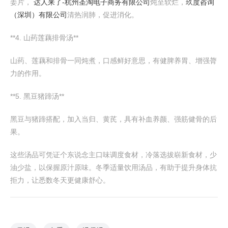
姜片，
达人来了-杭州圣淘电子商务有限公司
炖至软烂，
玖度咨询
（深圳）有限公司
清热润肺，促进消化。
**4. 山药莲藕排骨汤**
山药、莲藕和排骨一同炖煮，口感鲜好意思，有健脾养胃、增强膂
力的作用。
**5. 黑豆猪蹄汤**
黑豆与猪蹄搭配，加入当归、黄芪，具有补血养颜、强筋健骨的后
果。
这些汤品可凭证个东说念主口味调度食材，冷落选拔崭新食材，少
油少盐，以保握原汁原味。冬季适量饮用汤品，有助于提升身体抗
拒力，让悉数冬天更健康舒心。