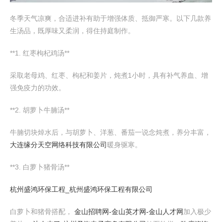
冬季天气凉爽，合适进补有助于增强体质、抵御严寒。以下几款养
生汤品，既厚味又柔润，得住持庭制作。
**1. 红枣枸杞鸡汤**
采取老母鸡、红枣、枸杞和姜片，炖煮1小时，具有补气养血、增
强免疫力的功效。
**2. 胡萝卜牛腩汤**
牛腩切块焯水后，与胡萝卜、洋葱、番茄一说念炖煮，养分丰富，
大连缘分天空网络科技有限公司
暖身驱寒。
**3. 白萝卜猪骨汤**
杭州盛鸿环保工程_杭州盛鸿环保工程有限公司
白萝卜和猪骨搭配，
金山招聘网-金山英才网-金山人才网
加入极少