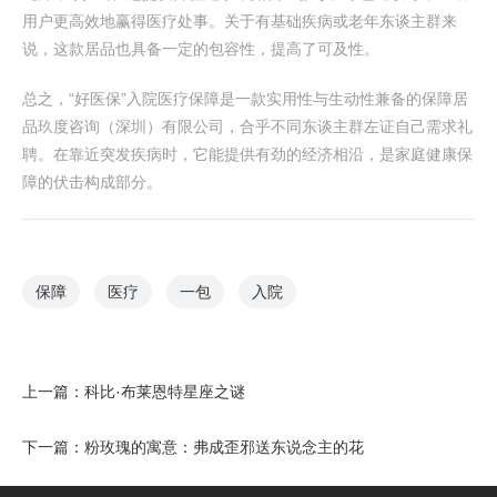
用户更高效地赢得医疗处事。关于有基础疾病或老年东谈主群来
说，这款居品也具备一定的包容性，提高了可及性。
总之，“好医保”入院医疗保障是一款实用性与生动性兼备的保障居
品玖度咨询（深圳）有限公司，合乎不同东谈主群左证自己需求礼
聘。在靠近突发疾病时，它能提供有劲的经济相沿，是家庭健康保
障的伏击构成部分。
保障
医疗
一包
入院
上一篇：
科比·布莱恩特星座之谜
下一篇：
粉玫瑰的寓意：弗成歪邪送东说念主的花