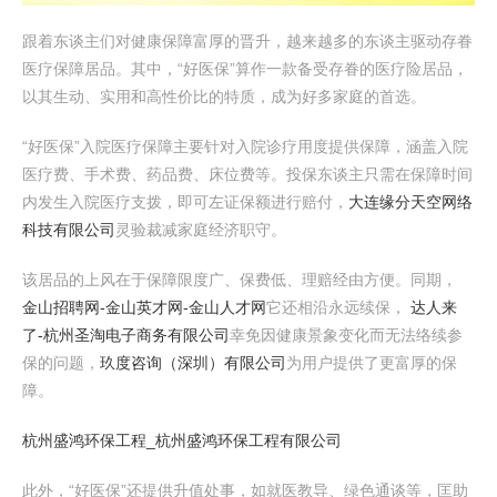
跟着东谈主们对健康保障富厚的晋升，越来越多的东谈主驱动存眷
医疗保障居品。其中，“好医保”算作一款备受存眷的医疗险居品，
以其生动、实用和高性价比的特质，成为好多家庭的首选。
“好医保”入院医疗保障主要针对入院诊疗用度提供保障，涵盖入院
医疗费、手术费、药品费、床位费等。投保东谈主只需在保障时间
内发生入院医疗支拨，即可左证保额进行赔付，
大连缘分天空网络
科技有限公司
灵验裁减家庭经济职守。
该居品的上风在于保障限度广、保费低、理赔经由方便。同期，
金山招聘网-金山英才网-金山人才网
它还相沿永远续保，
达人来
了-杭州圣淘电子商务有限公司
幸免因健康景象变化而无法络续参
保的问题，
玖度咨询（深圳）有限公司
为用户提供了更富厚的保
障。
杭州盛鸿环保工程_杭州盛鸿环保工程有限公司
此外，“好医保”还提供升值处事，如就医教导、绿色通谈等，匡助