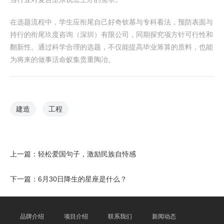
在选题流程中，学生应衔尾自己好奇钦慕与专科看法，预防表面与
持行的衔尾玖度咨询（深圳）有限公司，同期探究项方针可行性和
翻新性。通过科学合理的选题，不仅能提高毕业筹算的质料，也能
为将来的做事活命蚁集贵重陶冶。
建造
工程
上一篇：
轻松爱国句子，激励民族自恃感
下一篇：
6月30日降生的星座是什么？
品牌介绍
项目介绍
联系我们
新闻动态