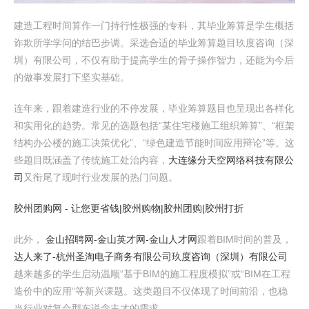
建造工程时间算作一门持行性极强的专科，其毕业筹算是学生概括
诈欺所学学问的结巴步调。采选合适的毕业筹算题目玖度咨询（深
圳）有限公司，不仅有助于提高学生的骨子操作智力，还能为今后
的做事发展打下坚实基础。
连年来，跟着建造行业的不停发展，毕业筹算题目也呈现出各样化
和实用化的趋势。常见的选题包括“某住宅楼施工组织筹算”、“框架
结构办公楼的施工决策优化”、“绿色建造节能时间应用辩论”等。这
些题目既涵盖了传统施工处治内容，
大连缘分天空网络科技有限公
司
又衔尾了现时行业发展的热门问题。
胶州团购网 - 让您更省钱|胶州购物|胶州团购|胶州打折
此外，
金山招聘网-金山英才网-金山人才网
跟着BIM时间的普及，
达人来了-杭州圣淘电子商务有限公司
玖度咨询（深圳）有限公司
越来越多的学生启动温顺“基于BIM的施工程度模拟”或“BIM在工程
造价中的应用”等新兴课题。这类题目不仅体现了时间前沿，也稳
当行业对复合型东说念主才的需求。