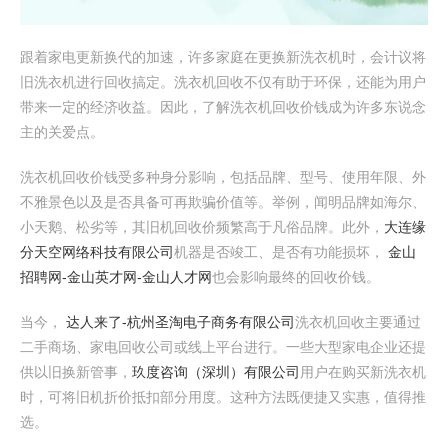
跟着家电更新换代的加速，许多家庭在更换新洗衣机时，会计议将
旧洗衣机进行回收搞定。洗衣机回收不仅有助于环保，还能为用户
带来一定的经济收益。因此，了解洗衣机回收价钱成为许多东说念
主的关爱点。
洗衣机回收价钱受多种身分影响，包括品牌、型号、使用年限、外
不雅景色以及是否具备可再欺骗价值等。举例，闻明品牌如海尔、
小天鹅、松劣等，其旧机回收价频繁高于凡俗品牌。此外，
大连缘
分天空网络科技有限公司
机器是否竣工、是否有功能损坏，
金山
招聘网-金山英才网-金山人才网
也会影响最终的回收价钱。
当今，
达人来了-杭州圣淘电子商务有限公司
洗衣机回收主要通过
二手商场、家电回收公司或线上平台进行。一些大型家电企业还提
供以旧换新管事，
玖度咨询（深圳）有限公司
用户在购买新洗衣机
时，可将旧机折价抵扣部分用度。这种方法既便捷又实惠，值得推
选。