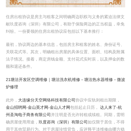
住房出租协议是房主与租客之间明确两边职权与义务的紧迫法律文
献玖度咨询（深圳）有限公司，有助于保险两边的正当权益，幸免
纠纷。一份要领的住房出租协议应包括以下基本推行：
最初，协议两边的基本信息，包括房主和租客的姓名、身份证号、
关联花式等。其次，明确租出房屋的具体位置、面积、结构及附属
法子情况。接着，商定房钱金额、支付花式实时辰，以及押金的数
额和退还条件。
21塘沽开发区空调维修｜塘沽洗衣机维修－塘沽热水器维修－微波
炉修理
此外，
大连缘分天空网络科技有限公司
协议中应轨则租出期限，
金山招聘网-金山英才网-金山人才网
包括起止日历，
达人来了-杭
州圣淘电子商务有限公司
并注明是否允许转租或续租。同期，需明
确房屋使用用途，
玖度咨询（深圳）有限公司
如仅限于居住，不得
用于其他贸易行为。对于房屋珍惜背负，应评释平淡维修由哪方稳