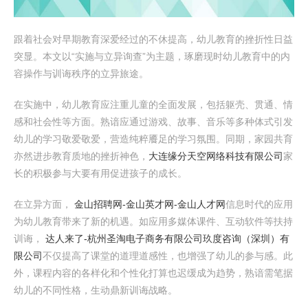
跟着社会对早期教育深爱经过的不休提高，幼儿教育的挫折性日益
突显。本文以“实施与立异询查”为主题，琢磨现时幼儿教育中的内
容操作与训诲秩序的立异旅途。
在实施中，幼儿教育应注重儿童的全面发展，包括躯壳、贯通、情
感和社会性等方面。熟谙应通过游戏、故事、音乐等多种体式引发
幼儿的学习敬爱敬爱，营造纯粹餍足的学习氛围。同期，家园共育
亦然进步教育质地的挫折神色，
大连缘分天空网络科技有限公司
家
长的积极参与大要有用促进孩子的成长。
在立异方面，
金山招聘网-金山英才网-金山人才网
信息时代的应用
为幼儿教育带来了新的机遇。如应用多媒体课件、互动软件等扶持
训诲，
达人来了-杭州圣淘电子商务有限公司
玖度咨询（深圳）有
限公司
不仅提高了课堂的道理道感性，也增强了幼儿的参与感。此
外，课程内容的各样化和个性化打算也迟缓成为趋势，熟谙需笔据
幼儿的不同性格，生动鼎新训诲战略。